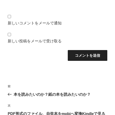
新しいコメントをメールで通知
新しい投稿をメールで受け取る
投
前
前
稿
の
本を読みたいのか？紙の本を読みたいのか？
ナ
投
ビ
稿
次
次
ゲ
の
PDF形式のファイル、自炊本をmobiへ変換Kindleで見る