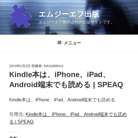
コ
ン
エムジーエフ出版
テ
エムジーエフ株式会社の出版サイトです。
ン
ツ
へ
メニュー
ス
キ
ッ
投
2014年2月2日
投稿者:
MASAWAKA
プ
稿
Kindle本は、iPhone、iPad、
日:
Android端末でも読める | SPEAQ
Kindle本は、iPhone、iPad、Android端末でも読める
引用元:
Kindle本は、iPhone、iPad、Android端末でも読め
る | SPEAQ
.