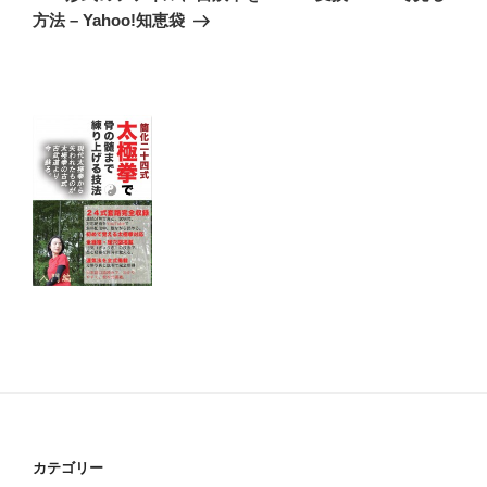
投
ー
方法 – Yahoo!知恵袋
稿
シ
ョ
ン
カテゴリー