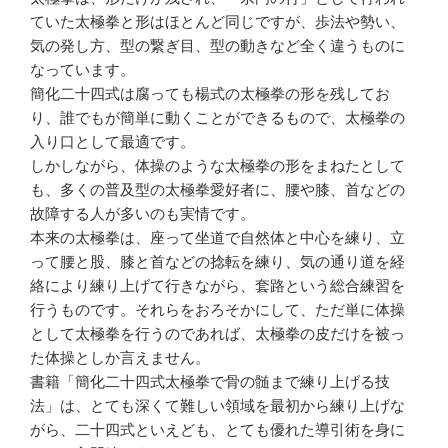
ていた太極拳と形はほとんど同じですが、歩法や勢い、
気の発し方、型の繋ぎ目、型の動きなど全く違うものに
なっています。
簡化二十四式は腐っても楊式の太極拳の形を残してお
り、誰でもが簡単に動くことができるもので、太極拳の
入り口として最適です。
しかしながら、体操のような太極拳の形をまねたとして
も、多くの普及型の太極拳愛好者に、腰や膝、首などの
故障する人が多いのも実情です。
本来の太極拳は、座って坐道で自然体と中心を練り、立
って腰と股、膝と首などの捻転を練り、気の通り道を経
絡により練り上げて行きながら、套路という総合練習を
行うものです。それらをおろそかにして、ただ単に体操
として太極拳を行うのであれば、太極拳の皮だけを被っ
た体操としか言えません。
書籍「簡化二十四式太極拳で骨の髄まで練り上げる技
法」は、とても深くて難しい領域を最初から練り上げな
がら、二十四式といえども、とても優れた導引術を身に