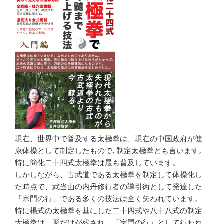
現在、世界中で普及する太極拳は、現在の中国政府が健
康体操として制定したもので､制定太極拳とも言います。
特に簡化二十四式太極拳は最も普及しています。
しかしながら、古武道である太極拳を制定して体操化し
た時点で、武当山の内丹修行者の導引術として発達した
「宗門の行」である多くの技法は全く失われています。
特に楊式の太極拳を基にした二十四式や八十八式の制定
太極拳は、形だけが残され、「宗門の行」として行われ