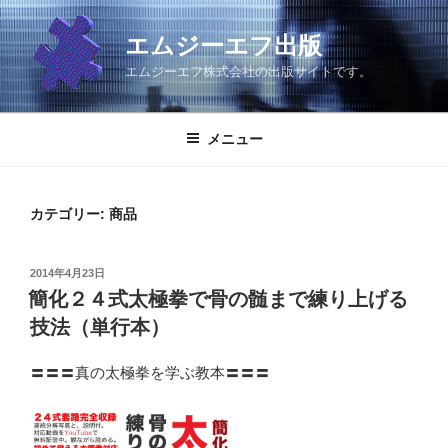
コ
ン
エムジーエフ出版
テ
エムジーエフ株式会社の出版サイトです。
ン
ツ
へ
メニュー
ス
キ
ッ
カテゴリー:
商品
プ
投
2014年4月23日
稿
簡化２４式太極拳で骨の髄まで練り上げる
日:
技法（単行本）
〓〓〓真の太極拳を学ぶ教本〓〓〓