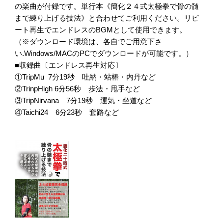
の楽曲が付録です。単行本《簡化２４式太極拳で骨の髄
まで練り上げる技法》と合わせてご利用ください。リピ
ート再生でエンドレスのBGMとして使用できます。
（※ダウンロード環境は、各自でご用意下さ
い.Windows/MACのPCでダウンロードが可能です。）
■収録曲〔エンドレス再生対応〕
①TripMu 7分19秒 吐納・站椿・内丹など
②TrinpHigh 6分56秒 歩法・甩手など
③TripNirvana 7分19秒 運気・坐道など
④Taichi24 6分23秒 套路など