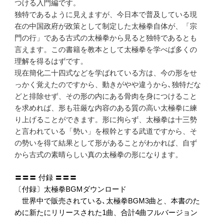
つける入門編です。
独特であるように見えますが、今日本で普及している現
在の中国政府が政策として制定した太極拳自体が、「宗
門の行」である古式の太極拳から見ると独特であるとも
言えます。この書籍を教本として太極拳を学べば多くの
理解を得るはずです。
現在簡化二十四式などを学ばれている方は、今の形をせ
っかく覚えたのですから、動きがやや違うから､独特だな
どと排除せず、その形の内にある骨肉を身につけること
を求めれば、形も荘厳な内容のある質の高い太極拳に練
り上げることができます。形に拘らず、太極拳は十三勢
と言われている「勢い」を根幹とする武道ですから、そ
の勢いを得て結果として形があることがわかれば、自ず
から古式の素晴らしい真の太極拳の形になります。
〓〓〓 付録 〓〓〓
〔付録〕太極拳BGMダウンロード
世界中で販売されている､太極拳BGM3曲と、本書のた
めに新たにリリースされた1曲、合計4曲フルバージョン